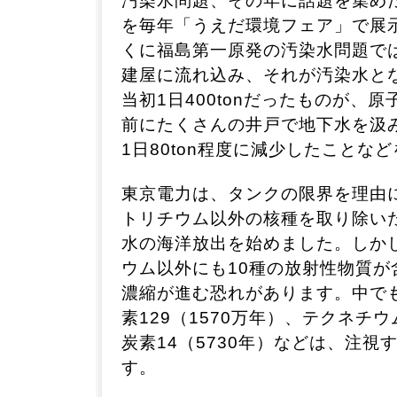
汚染水問題、その年に話題を集め
を毎年「うえだ環境フェア」で展
くに福島第一原発の汚染水問題で
建屋に流れ込み、それが汚染水と
当初1日400tonだったものが、
前にたくさんの井戸で地下水を汲み
1日80ton程度に減少したことな
東京電力は、タンクの限界を理由に
トリチウム以外の核種を取り除いた
水の海洋放出を始めました。しか
ウム以外にも10種の放射性物質が
濃縮が進む恐れがあります。中で
素129（1570万年）、テクネチウ
炭素14（5730年）などは、注視
す。